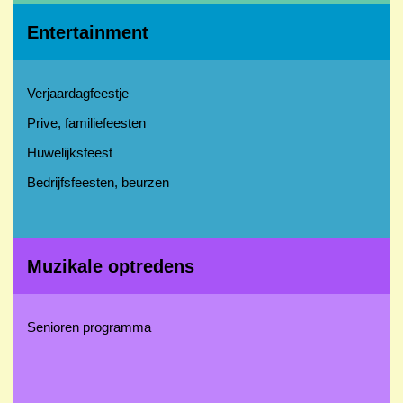
Entertainment
Verjaardagfeestje
Prive, familiefeesten
Huwelijksfeest
Bedrijfsfeesten, beurzen
Muzikale optredens
Senioren programma