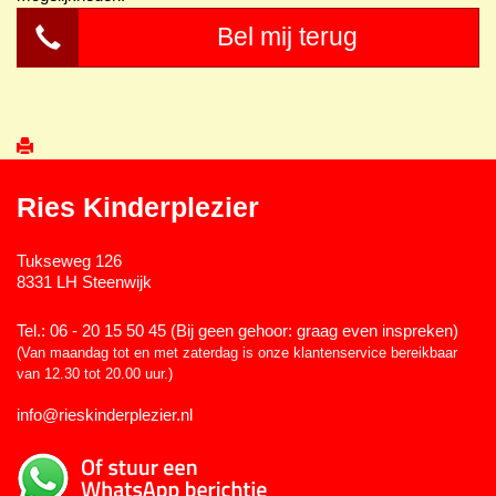
Bel mij terug
Ries Kinderplezier
Tukseweg 126
8331 LH Steenwijk
Tel.: 06 - 20 15 50 45 (Bij geen gehoor: graag even inspreken)
(Van maandag tot en met zaterdag is onze klantenservice bereikbaar
van 12.30 tot 20.00 uur.)
info@rieskinderplezier.nl