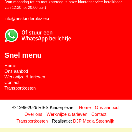
(Van maandag tot en met zaterdag is onze klantenservice bereikbaar
van 12.30 tot 20.00 uur.)
info@rieskinderplezier.nl
Snel menu
Home
Ons aanbod
Werkwijze & tarieven
Contact
Transportkosten
© 1998-2026 RIES Kinderplezier
Home
Ons aanbod
Over ons
Werkwijze & tarieven
Contact
Transportkosten
Realisatie:
DJP Media Steenwijk