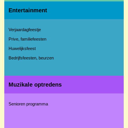
Entertainment
Verjaardagfeestje
Prive, familiefeesten
Huwelijksfeest
Bedrijfsfeesten, beurzen
Muzikale optredens
Senioren programma