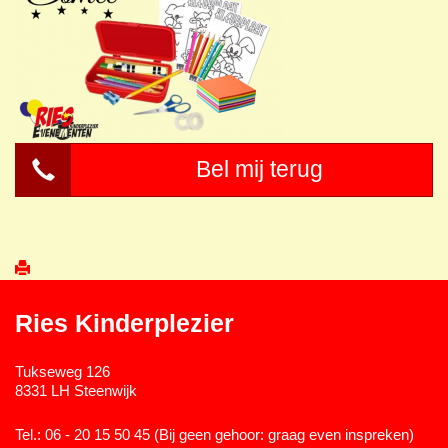
Bel mij terug
Ries Kinderplezier
Tukseweg 126
8331 LH Steenwijk
Tel.: 06 - 20 15 50 45 (Bij geen gehoor: graag even inspreken)